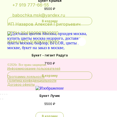
Букет Крылья
+7 919 777-66-55
9500 ₽
babochka.msk@yandex.ru
В корзину
ИП Назаров Алексей Григорьевич
ОГРН 304500907500010
ИНН/КПП 500900115030
Букет - гигант Радуга
7100 ₽
©2026г. Все права защищены.
Информирование пользователей
В корзину
Программа лояльности
Политика конфиденциальности
Договор оферты
Букет Лучик
5500 ₽
В корзину