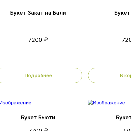
Букет Закат на Бали
Букет
7200 ₽
72
Подробнее
В ко
Букет Бьюти
Буке
7700 ₽
77