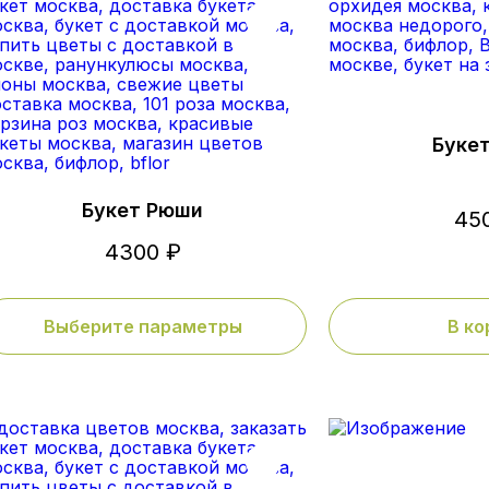
Буке
Букет Рюши
45
4300 ₽
Выберите параметры
В ко