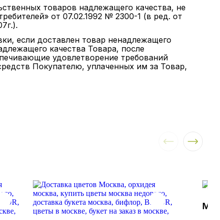
ьственных товаров надлежащего качества, не
бителей» от 07.02.1992 № 2300-1 (в ред. от
7г.).
авки, если доставлен товар ненадлежащего
енадлежащего качества Товара, после
еспечивающие удовлетворение требований
средств Покупателю, уплаченных им за Товар,
Мон