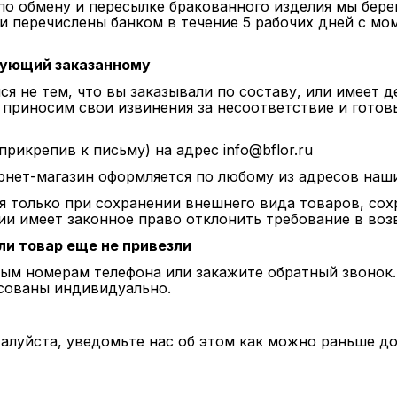
по обмену и пересылке бракованного изделия мы берем
и перечислены банком в течение 5 рабочих дней с м
вующий заказанному
ся не тем, что вы заказывали по составу, или имеет 
ы приносим свои извинения за несоответствие и гото
рикрепив к письму) на адрес info@bflor.ru
нет-магазин оформляется по любому из адресов наших 
я только при сохранении внешнего вида товаров, сох
и имеет законное право отклонить требование в воз
ли товар еще не привезли
ным номерам телефона или закажите обратный звонок.
асованы индивидуально.
алуйста, уведомьте нас об этом как можно раньше до