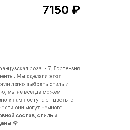
7150
₽
ранцузская роза - 7, Гортензия
 ленты. Мы сделали этот
огли легко выбрать стиль и
ию, мы не всегда можем
вно к нам поступают цветы с
ности они могут немного
вной состав, стиль и
дены.🌹