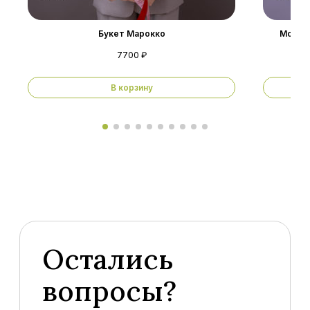
Букет Марокко
Монобу
7700 ₽
В корзину
Остались
вопросы?