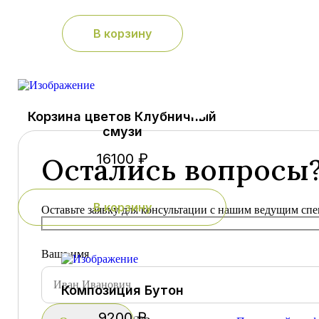
В корзину
Корзина цветов Клубничный
смузи
16100 ₽
Остались вопросы
В корзину
Оставьте заявку для консультации с нашим ведущим сп
Ваше имя
Композиция Бутон
9200 ₽