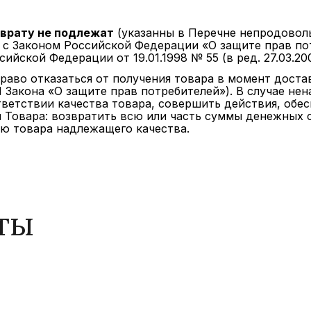
зврату не подлежат
(указанны в Перечне непродовол
с Законом Российской Федерации «О защите прав потре
ийской Федерации от 19.01.1998 № 55 (в ред. 27.03.200
право отказаться от получения товара в момент дост
 21 Закона «О защите прав потребителей»). В случае н
тветствии качества товара, совершить действия, об
 Товара: возвратить всю или часть суммы денежных 
ю товара надлежащего качества.
ты