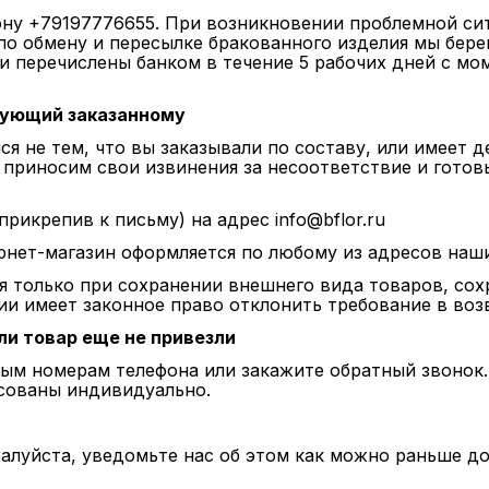
фону +79197776655. При возникновении проблемной си
по обмену и пересылке бракованного изделия мы берем
и перечислены банком в течение 5 рабочих дней с м
вующий заказанному
ся не тем, что вы заказывали по составу, или имеет 
ы приносим свои извинения за несоответствие и гото
рикрепив к письму) на адрес info@bflor.ru
нет-магазин оформляется по любому из адресов наших 
я только при сохранении внешнего вида товаров, сох
и имеет законное право отклонить требование в воз
ли товар еще не привезли
ным номерам телефона или закажите обратный звонок.
асованы индивидуально.
алуйста, уведомьте нас об этом как можно раньше до